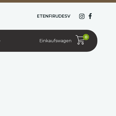
ET
EN
FI
RU
DE
SV
e
Einkaufswagen
sch aus
Saunaverkleidung
ndeltem
aus thermisch
olz
behandelter