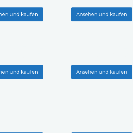
hen und kaufen
Ansehen und kaufen
rrassentisch
Bambus-
aus Lärche
Terrasse
hen und kaufen
Ansehen und kaufen
Futter aus
Blumenkäste
natürlicher
wärmebehand
Fichte
Fichte