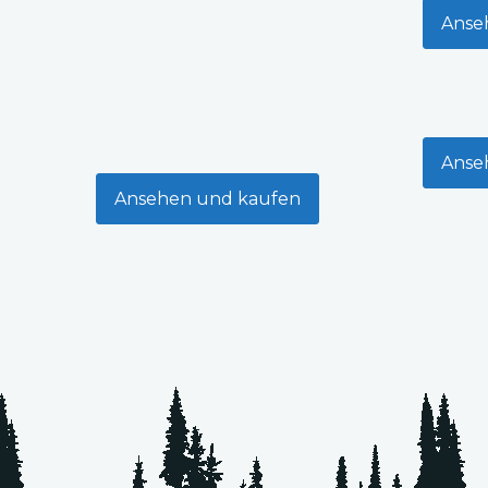
Anse
Lärchenholz
Dac
KD18C
Anse
Ansehen und kaufen