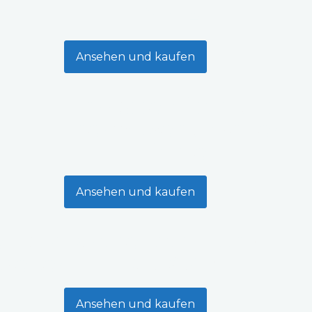
Fichte
Ansehen und kaufen
Terrassentisch aus
thermobehandelter
Fichte
Ansehen und kaufen
n aus
Lärchenschnittholz
elter
KD18 AB
Ansehen und kaufen