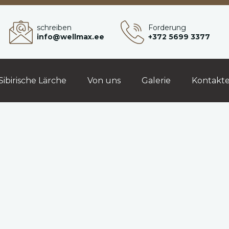
schreiben
Forderung
info@wellmax.ee
+372 5699 3377
Sibirische Lärche
Von uns
Galerie
Kontakt
utterbrett aus
Terrassenti
mebehandelter
thermobeha
Fichte
Kiefernh