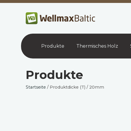
Produkte
Thermisches Holz
Produkte
Startseite
/ Produktdicke (T) / 20mm
Futterbrett aus
F
wärmebehandelter
wär
Kiefer