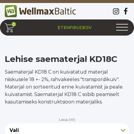
ET
EN
FI
RU
DE
SV
Lehise saematerjal KD18C
Saematerjal KD18 C on kuivatatud materjal
niiskusele 18 +- 2%, rahvakeeles "transpordikuiv".
Materjal on sorteeritud enne kuivatamist ja peale
kuivatamist. Saematerjal KD18 C sobib peamiselt
kasutamiseks konstruktsioon materjaliks.
Laius (W)