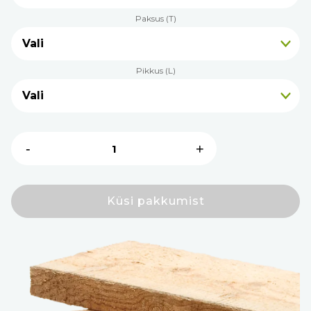
Paksus (T)
Pikkus (L)
Lehise
-
+
saematerjal
KD18C
kogus
Küsi pakkumist