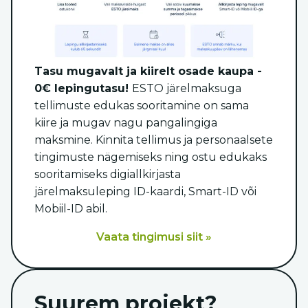
Tasu mugavalt ja kiirelt osade kaupa -
0€ lepingutasu!
ESTO järelmaksuga
tellimuste edukas sooritamine on sama
kiire ja mugav nagu pangalingiga
maksmine. Kinnita tellimus ja personaalsete
tingimuste nägemiseks ning ostu edukaks
sooritamiseks digiallkirjasta
järelmaksuleping ID-kaardi, Smart-ID või
Mobiil-ID abil.
Vaata tingimusi siit »
Suurem projekt?